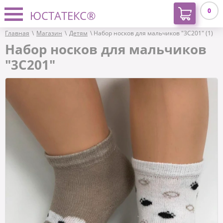
0
ЮСТАТЕКС®
Главная
\
Магазин
\
Детям
\ Набор носков для мальчиков "3С201" (1)
Набор носков для мальчиков
"3С201"